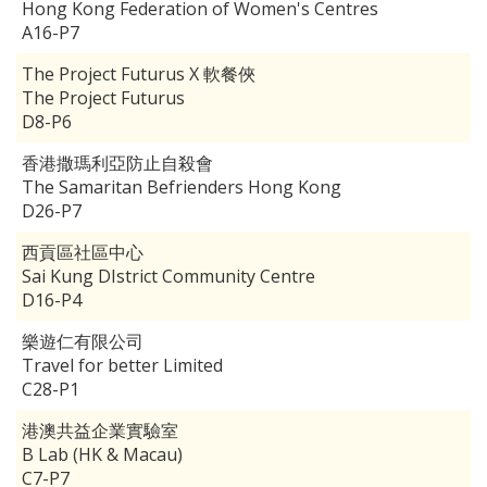
Hong Kong Federation of Women's Centres
A16-P7
The Project Futurus X 軟餐俠
The Project Futurus
D8-P6
香港撒瑪利亞防止自殺會
The Samaritan Befrienders Hong Kong
D26-P7
西貢區社區中心
Sai Kung DIstrict Community Centre
D16-P4
樂遊仁有限公司
Travel for better Limited
C28-P1
港澳共益企業實驗室
B Lab (HK & Macau)
C7-P7