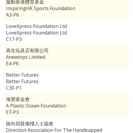
凝動香港體育基金
InspiringHK Sports Foundation
A3-P6
LoveXpress Foundation Ltd
LoveXpress Foundation Ltd
C17-P3
再生玩具店有限公司
Anewtoys Limited
E4-P6
Better Futures
Better Futures
C30-P1
海塑基金會
A Plastic Ocean Foundation
E7-P3
路向四肢傷殘人士協會
Direction Association For The Handicapped