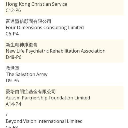
Hong Kong Christian Service
C12-P6
富達盟信顧問有限公司
Four Dimensions Consulting Limited
C6-P4
新生精神康復會
New Life Psychiatric Rehabilitation Association
D48-P6
救世軍
The Salvation Army
D9-P6
愛培自閉症基金有限公司
Autism Partnership Foundation Limited
A14-P4
/
Beyond Vision International Limited
C5-P4