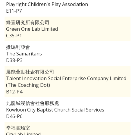
Playright Children's Play Association
E11-P7
綠壹研究所有限公司
Green One Lab Limited
C35-P1
撒瑪利亞會
The Samaritans
D38-P3
展能薈動社企有限公司
Talent Innovation Social Enterprise Company Limited
(The Coaching Dot)
B12-P4
九龍城浸信會社會服務處
Kowloon City Baptist Church Social Services
D46-P6
幸福實驗室
CityLab Limited