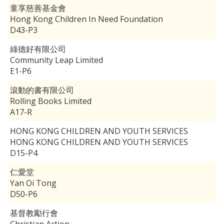
童享慈善基金會
Hong Kong Children In Need Foundation
D43-P3
綠德好有限公司
Community Leap Limited
E1-P6
滾動的書有限公司
Rolling Books Limited
A17-R
HONG KONG CHILDREN AND YOUTH SERVICES
HONG KONG CHILDREN AND YOUTH SERVICES
D15-P4
仁愛堂
Yan Oi Tong
D50-P6
基督教勵行會