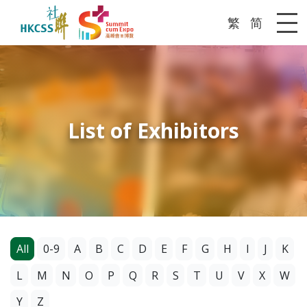
繁
简
Me
List of Exhibitors
All
0-9
A
B
C
D
E
F
G
H
I
J
K
L
M
N
O
P
Q
R
S
T
U
V
X
W
Y
Z