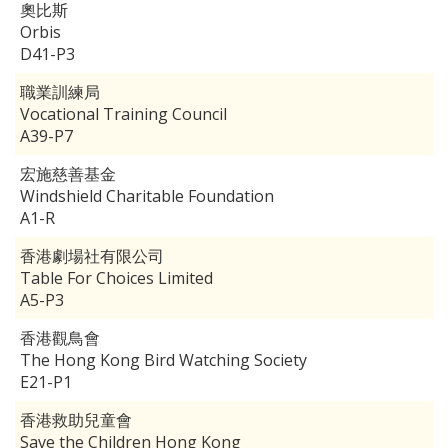
奧比斯
Orbis
D41-P3
職業訓練局
Vocational Training Council
A39-P7
宏施慈善基金
Windshield Charitable Foundation
A1-R
香港劇場社有限公司
Table For Choices Limited
A5-P3
香港觀鳥會
The Hong Kong Bird Watching Society
E21-P1
香港救助兒童會
Save the Children Hong Kong