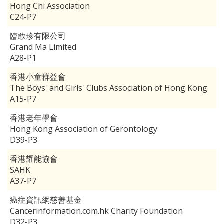
Hong Chi Association
C24-P7
臨敢珍有限公司
Grand Ma Limited
A28-P1
香港小童群益會
The Boys' and Girls' Clubs Association of Hong Kong
A15-P7
香港老年學會
Hong Kong Association of Gerontology
D39-P3
香港耀能協會
SAHK
A37-P7
癌症資訊網慈善基金
Cancerinformation.com.hk Charity Foundation
D32-P3