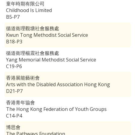
童年時期有限公司
Childhood Is Limited
B5-P7
循道衛理觀塘社會服務處
Kwun Tong Methodist Social Service
B18-P3
循道衛理楊震社會服務處
Yang Memorial Methodist Social Service
C19-P6
香港展能藝術會
Arts with the Disabled Association Hong Kong
D21-P7
香港青年協會
The Hong Kong Federation of Youth Groups
C14-P4
博思會
The Pathways Foundation