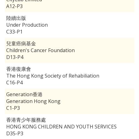
A12-P3
陸續出版
Under Production
C33-P1
兒童癌病基金
Children's Cancer Foundation
D13-P4
香港復康會
The Hong Kong Society of Rehabiliation
C16-P4
Generation香港
Generation Hong Kong
C1-P3
香港青少年服務處
HONG KONG CHILDREN AND YOUTH SERVICES
D35-P3