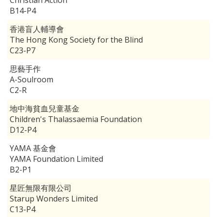
Christian Action
B14-P4
香港盲人輔導會
The Hong Kong Society for the Blind
C23-P7
思藝手作
A-Soulroom
C2-R
地中海貧血兒童基金
Children's Thalassaemia Foundation
D12-P4
YAMA 基金會
YAMA Foundation Limited
B2-P1
星匠無限有限公司
Starup Wonders Limited
C13-P4