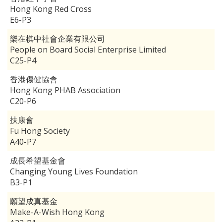
Hong Kong Red Cross
E6-P3
樂在棋中社會企業有限公司
People on Board Social Enterprise Limited
C25-P4
香港傷健協會
Hong Kong PHAB Association
C20-P6
扶康會
Fu Hong Society
A40-P7
成長希望基金會
Changing Young Lives Foundation
B3-P1
願望成真基金
Make-A-Wish Hong Kong