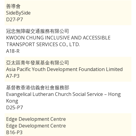
善導會
SideBySide
D27-P7
冠忠無障礙交通服務有限公司
KWOON CHUNG INCLUSIVE AND ACCESSIBLE
TRANSPORT SERVICES CO., LTD.
A18-R
亞太區青年發展基金有限公司
Asia Pacific Youth Development Foundation Limited
A7-P3
基督教香港信義會社會服務部
Evangelical Lutheran Church Social Service – Hong
Kong
D25-P7
Edge Development Centre
Edge Development Centre
B16-P3