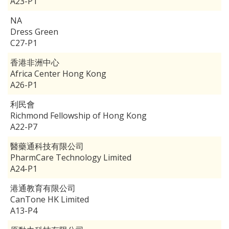
A23-P1
NA
Dress Green
C27-P1
香港非洲中心
Africa Center Hong Kong
A26-P1
利民會
Richmond Fellowship of Hong Kong
A22-P7
醫藥通科技有限公司
PharmCare Technology Limited
A24-P1
港通教育有限公司
CanTone HK Limited
A13-P4