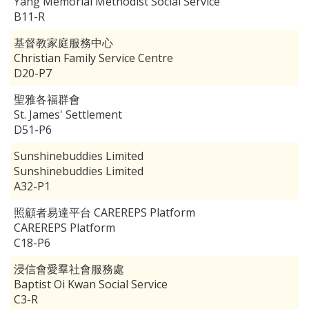
Yang Memorial Methodist Social Service
B11-R
基督教家庭服務中心
Christian Family Service Centre
D20-P7
聖雅各福群會
St. James' Settlement
D51-P6
Sunshinebuddies Limited
Sunshinebuddies Limited
A32-P1
照顧者易達平台 CAREREPS Platform
CAREREPS Platform
C18-P6
浸信會愛羣社會服務處
Baptist Oi Kwan Social Service
C3-R