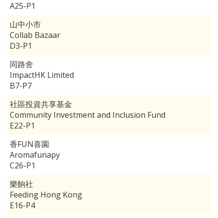
A25-P1
山中小市
Collab Bazaar
D3-P1
同路舍
ImpactHK Limited
B7-P7
社區投資共享基金
Community Investment and Inclusion Fund
E22-P1
香FUN喜園
Aromafunapy
C26-P1
樂餉社
Feeding Hong Kong
E16-P4