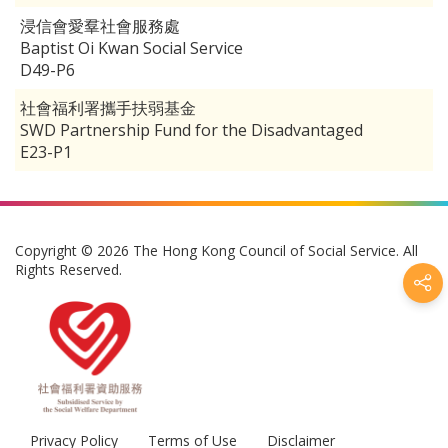
浸信會愛羣社會服務處
Baptist Oi Kwan Social Service
D49-P6
社會福利署攜手扶弱基金
SWD Partnership Fund for the Disadvantaged
E23-P1
Copyright © 2026 The Hong Kong Council of Social Service. All
Rights Reserved.
Privacy Policy
Terms of Use
Disclaimer