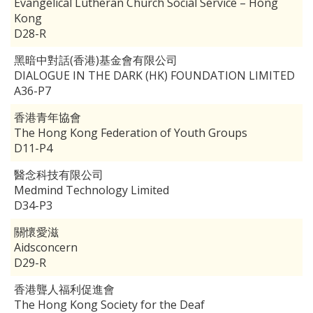
Evangelical Lutheran Church Social Service – Hong
Kong
D28-R
黑暗中對話(香港)基金會有限公司
DIALOGUE IN THE DARK (HK) FOUNDATION LIMITED
A36-P7
香港青年協會
The Hong Kong Federation of Youth Groups
D11-P4
醫念科技有限公司
Medmind Technology Limited
D34-P3
關懷愛滋
Aidsconcern
D29-R
香港聾人福利促進會
The Hong Kong Society for the Deaf