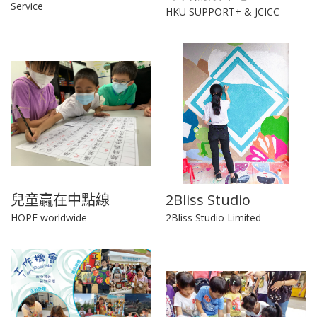
Service
HKU SUPPORT+ & JCICC
兒童贏在中點線
2Bliss Studio
HOPE worldwide
2Bliss Studio Limited