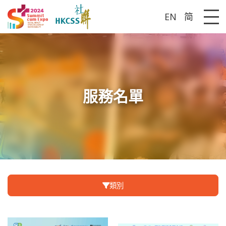
EN
简
Me
服務名單
類別