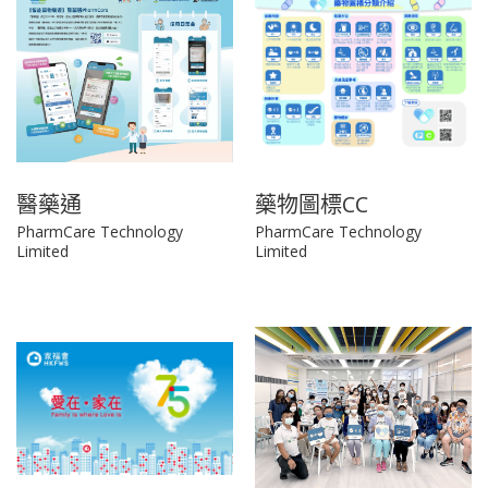
醫藥通
藥物圖標CC
PharmCare Technology
PharmCare Technology
Limited
Limited