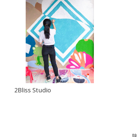
2Bliss Studio
除