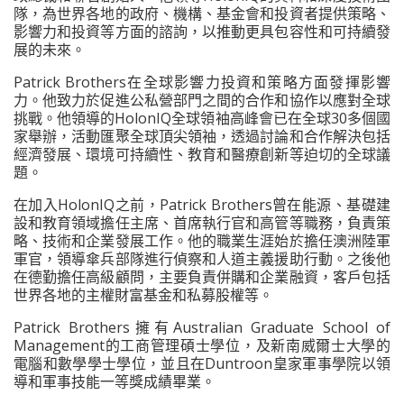
隊，為世界各地的政府、機構、基金會和投資者提供策略、
影響力和投資等方面的諮詢，以推動更具包容性和可持續發
展的未來。
Patrick Brothers在全球影響力投資和策略方面發揮影響
力。他致力於促進公私營部門之間的合作和協作以應對全球
挑戰。他領導的HolonIQ全球領袖高峰會已在全球30多個國
家舉辦，活動匯聚全球頂尖領袖，透過討論和合作解決包括
經濟發展、環境可持續性、教育和醫療創新等迫切的全球議
題。
在加入HolonIQ之前，Patrick Brothers曾在能源、基礎建
設和教育領域擔任主席、首席執行官和高管等職務，負責策
略、技術和企業發展工作。他的職業生涯始於擔任澳洲陸軍
軍官，領導傘兵部隊進行偵察和人道主義援助行動。之後他
在德勤擔任高級顧問，主要負責併購和企業融資，客戶包括
世界各地的主權財富基金和私募股權等。
Patrick Brothers擁有Australian Graduate School of
Management的工商管理碩士學位，及新南威爾士大學的
電腦和數學學士學位，並且在Duntroon皇家軍事學院以領
導和軍事技能一等獎成績畢業。