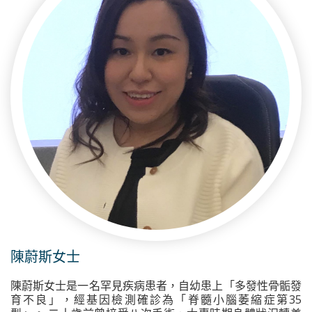
陳蔚斯女士
陳蔚斯女士是一名罕見疾病患者，自幼患上「多發性骨骺發
育不良」，經基因檢測確診為「脊髓小腦萎縮症第35