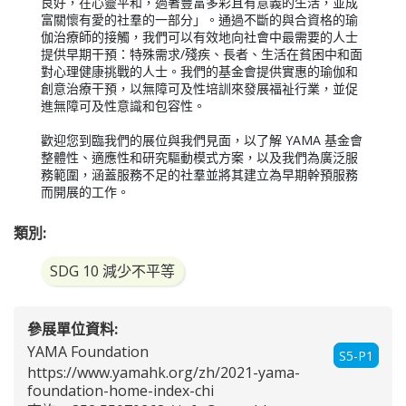
良好，在心靈平和，過著豐富多彩且有意義的生活，並成
富關懷有愛的社羣的一部分」。通過不斷的與合資格的瑜
伽治療師的接觸，我們可以有效地向社會中最需要的人士
提供早期干預：特殊需求/殘疾、長者、生活在貧困中和面
對心理健康挑戰的人士。我們的基金會提供實惠的瑜伽和
創意治療干預，以無障可及性培訓來發展福祉行業，並促
進無障可及性意識和包容性。

歡迎您到臨我們的展位與我們見面，以了解 YAMA 基金會
整體性、適應性和研究驅動模式方案，以及我們為廣泛服
務範圍，涵蓋服務不足的社羣並將其建立為早期幹預服務
而開展的工作。
類別:
SDG 10 減少不平等
參展單位資料:
YAMA Foundation
S5-P1
https://www.yamahk.org/zh/2021-yama-
foundation-home-index-chi