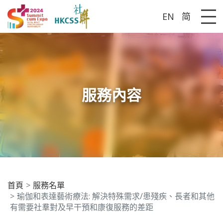
EN
简
Me
服務內容
首頁
服務名單
瑜伽和表達藝術療法: 解決特殊需求/患殘疾、長者和其他
有需要社羣對及早干預和康復服務的差距