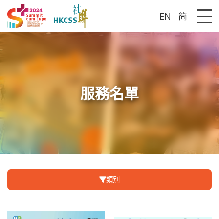
EN
简
Me
服務名單
類別