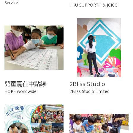
Service
HKU SUPPORT+ & JCICC
兒童贏在中點線
2Bliss Studio
HOPE worldwide
2Bliss Studio Limited