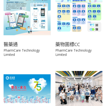
醫藥通
藥物圖標CC
PharmCare Technology
PharmCare Technology
Limited
Limited