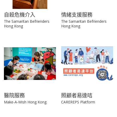
自殺危機介入
情緒支援服務
The Samaritan Befrienders
The Samaritan Befrienders
Hong Kong
Hong Kong
醫院服務
照顧者易達咭
Make-A-Wish Hong Kong
CAREREPS Platform