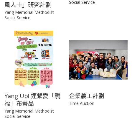
Social Service
風人士」研究計劃
Yang Memorial Methodist
Social Service
Yang Up! 連繫愛「觸
企業義工計劃
福」布藝品
Time Auction
Yang Memorial Methodist
Social Service