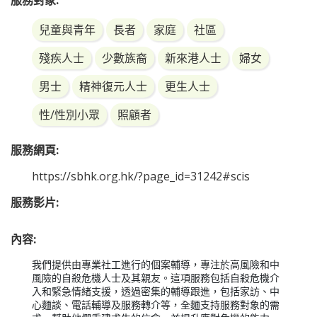
服務對象:
兒童與青年
長者
家庭
社區
殘疾人士
少數族裔
新來港人士
婦女
男士
精神復元人士
更生人士
性/性別小眾
照顧者
服務網頁:
https://sbhk.org.hk/?page_id=31242#scis
服務影片:
內容:
我們提供由專業社工進行的個案輔導，專注於高風險和中
風險的自殺危機人士及其親友。這項服務包括自殺危機介
入和緊急情緒支援，透過密集的輔導跟進，包括家訪、中
心麵談、電話輔導及服務轉介等，全麵支持服務對象的需