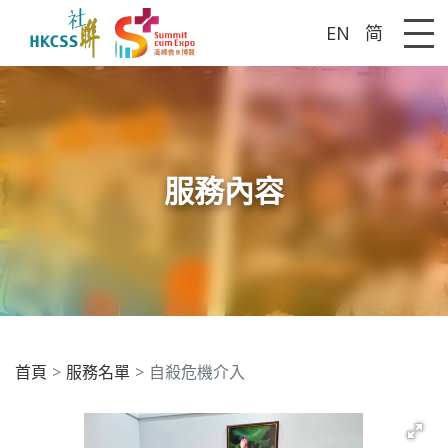
EN
简
Me
服務內容
首頁
服務名單
自殺危機介入