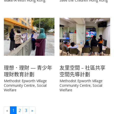
Make-A-Wish Hong Kong
Save the Children Hong Kong
理想．理財 — 青少年
友里空間 – 社區共享
理財教育計劃
空間先導計劃
Methodist Epworth Village
Methodist Epworth Village
Community Centre, Social
Community Centre, Social
Welfare
Welfare
Previous
Next
«
1
2
3
»