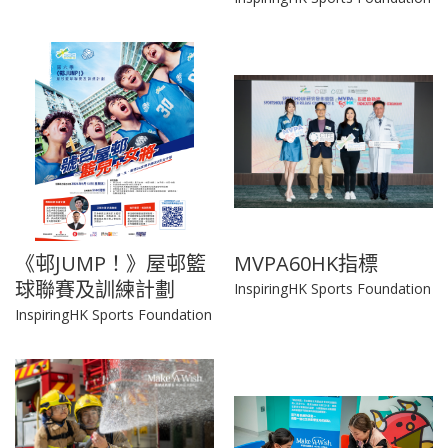
《邨JUMP！》屋邨籃
MVPA60HK指標
球聯賽及訓練計劃
InspiringHK Sports Foundation
InspiringHK Sports Foundation