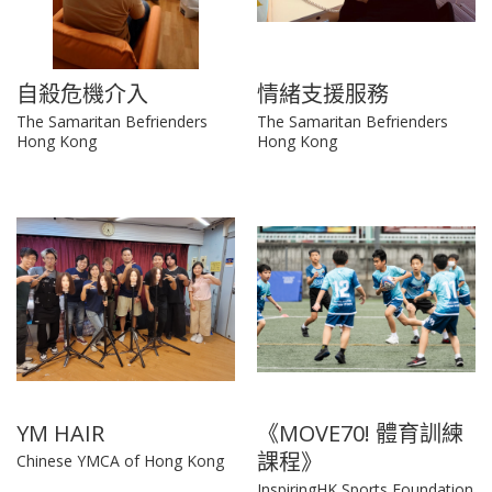
自殺危機介入
情緒支援服務
The Samaritan Befrienders
The Samaritan Befrienders
Hong Kong
Hong Kong
YM HAIR
《MOVE70! 體育訓練
課程》
Chinese YMCA of Hong Kong
InspiringHK Sports Foundation