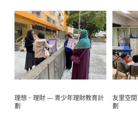
理想．理財 — 青少年理財教育計
友里空間
劃
劃