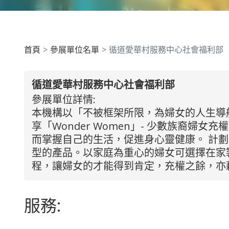
首頁
參展單位名單
循道愛華村服務中心社會福利部
循道愛華村服務中心社會福利部
參展單位詳情:
本機構以「不被框架所限，為婦女的人生導
享「Wonder Women」- 少數族裔
而掌握自己的生活，促進身心靈健康。 計
型的產品。以家庭為重心的婦女可選擇在家
程，讓婦女的才能得到肯定，充權之餘，亦
服務: