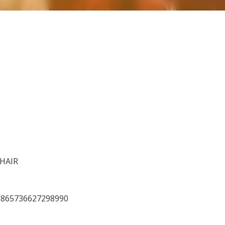
-HAIR
=1865736627298990