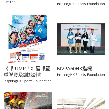
Limited
InspiringHK Sports Foundation
《邨JUMP！》屋邨籃
MVPA60HK指標
球聯賽及訓練計劃
InspiringHK Sports Foundation
InspiringHK Sports Foundation