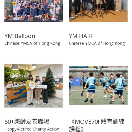
YM Balloon
YM HAIR
Chinese YMCA of Hong Kong
Chinese YMCA of Hong Kong
50+樂齡友善職場
《MOVE70! 體育訓練
課程》
Happy-Retired Charity Action