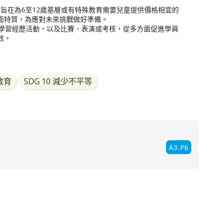
目，旨在為6至12歲基層或有特殊教育需要兒童提供價格相宜的
面特質，為應對未來挑戰做好準備。

、學習經歷活動，以及比賽、表演或考核，從多方面促進學員
效。
質教育
SDG 10 減少不平等
A3-P6