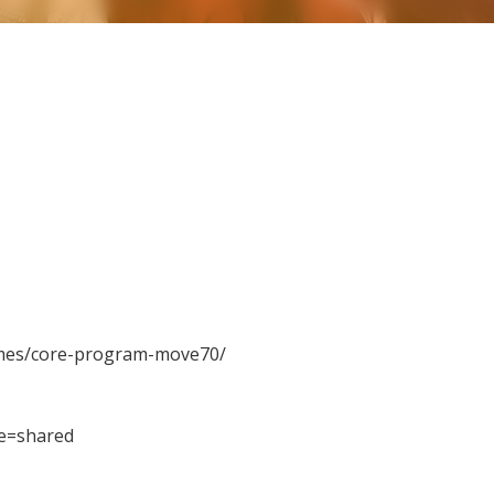
mmes/core-program-move70/
re=shared