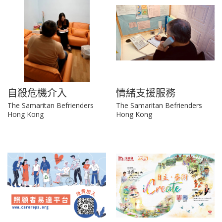
自殺危機介入
情緒支援服務
The Samaritan Befrienders
The Samaritan Befrienders
Hong Kong
Hong Kong