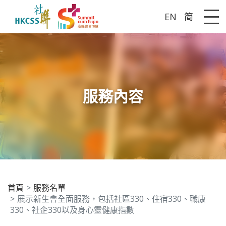
EN
简
Me
服務內容
首頁
服務名單
展示新生會全面服務，包括社區330、住宿330、職康
330、社企330以及身心靈健康指數