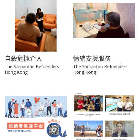
自殺危機介入
情緒支援服務
The Samaritan Befrienders
The Samaritan Befrienders
Hong Kong
Hong Kong