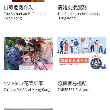
自殺危機介入
情緒支援服務
The Samaritan Befrienders
The Samaritan Befrienders
Hong Kong
Hong Kong
YM Fleur花樂誰家
照顧者易達咭
Chinese YMCA of Hong Kong
CAREREPS Platform