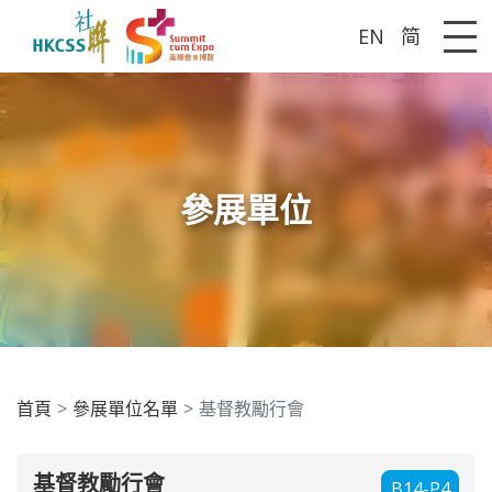
EN
简
Me
參展單位
首頁
參展單位名單
基督教勵行會
基督教勵行會
B14-P4