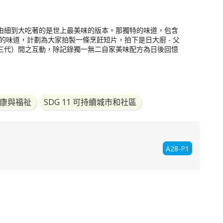
由細到大吃著的是世上最美味的版本。那獨特的味道，包含
的味道，計劃為大家拍製一條烹飪短片，拍下是日大廚 - 父
三代）間之互動，除記錄獨一無二自家美味配方為日後回憶
好健康與福祉
SDG 11 可持續城市和社區
A28-P1