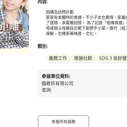
內容:
拍攝及訪問計劃

家家有本獨特的食譜，不少子女也覺得，家裏
了感情、承載著回憶。 為了記錄「祖傳食譜」
母或祖父母親自示範下廚撚手小菜。兩代（或
保鮮，也傳承著味道、文化。 
類別:
義務工作
樂施社群
SDG 3 良
參展單位資料:
臨敢珍有限公司
查詢:
查看所有服務