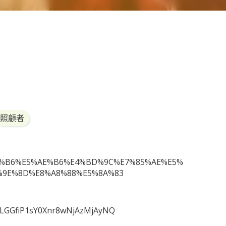
照顧者
%95%B6%E5%AE%B6%E4%BD%9C%E7%85%AE%E5%
%9E%8D%E8%A8%88%E5%8A%83
=TLGGfiP1sY0Xnr8wNjAzMjAyNQ