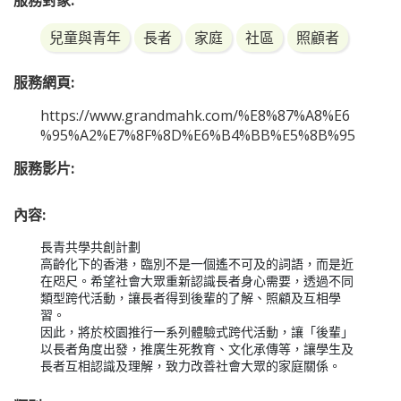
服務對象:
兒童與青年
長者
家庭
社區
照顧者
服務網頁:
https://www.grandmahk.com/%E8%87%A8%E6
%95%A2%E7%8F%8D%E6%B4%BB%E5%8B%95
服務影片:
內容:
長青共學共創計劃

高齡化下的香港，臨別不是一個遙不可及的詞語，而是近
在咫尺。希望社會大眾重新認識長者身心需要，透過不同
類型跨代活動，讓長者得到後輩的了解、照顧及互相學
習。

因此，將於校園推行一系列體驗式跨代活動，讓「後輩」
以長者角度出發，推廣生死教育、文化承傳等，讓學生及
長者互相認識及理解，致力改善社會大眾的家庭關係。