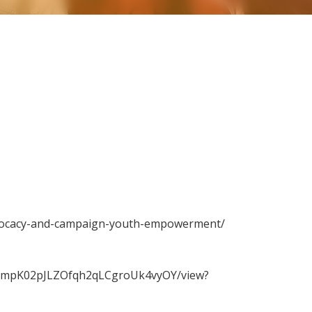
advocacy-and-campaign-youth-empowerment/
ocEAmpK02pJLZOfqh2qLCgroUk4vyOY/view?