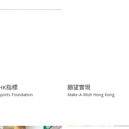
0HK指標
願望實現
Sports Foundation
Make-A-Wish Hong Kong