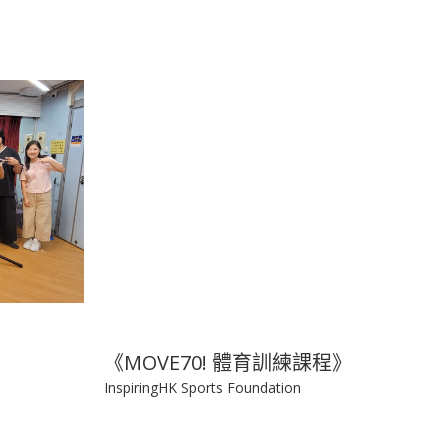
World Vision Hong Kong
《MOVE70! 體育訓練課程》
InspiringHK Sports Foundation