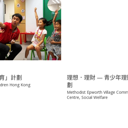
育」計劃
理想．理財 — 青少年
劃
ildren Hong Kong
Methodist Epworth Village Comm
Centre, Social Welfare