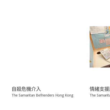
Happeriod Limited
Happeriod L
自殺危機介入
情緒支援
The Samaritan Befrienders Hong Kong
The Samarit