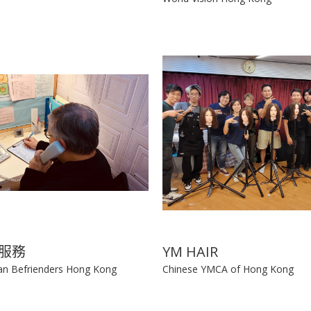
工作坊
imited
World Vision Hong Kong
服務
YM HAIR
an Befrienders Hong Kong
Chinese YMCA of Hong Kong