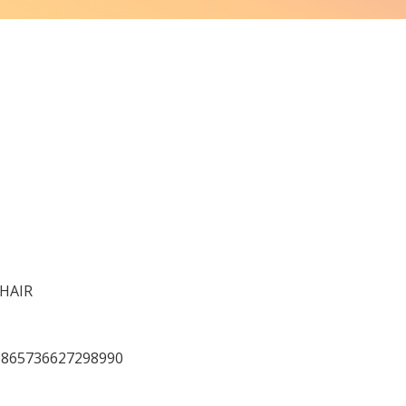
-HAIR
=1865736627298990