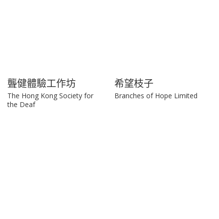
聾健體驗工作坊
希望枝子
The Hong Kong Society for
Branches of Hope Limited
the Deaf