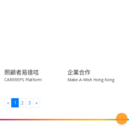
Make-A-Wish Hong Kong
Make-A-Wish Hong Kong
照顧者易達咭
企業合作
CAREREPS Platform
Make-A-Wish Hong Kong
Previous
Next
«
1
2
3
»