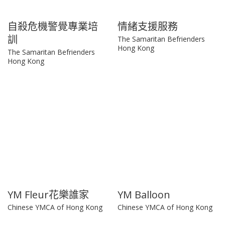
自殺危機警覺專業培
情緒支援服務
訓
The Samaritan Befrienders
Hong Kong
The Samaritan Befrienders
Hong Kong
YM Fleur花樂誰家
YM Balloon
Chinese YMCA of Hong Kong
Chinese YMCA of Hong Kong