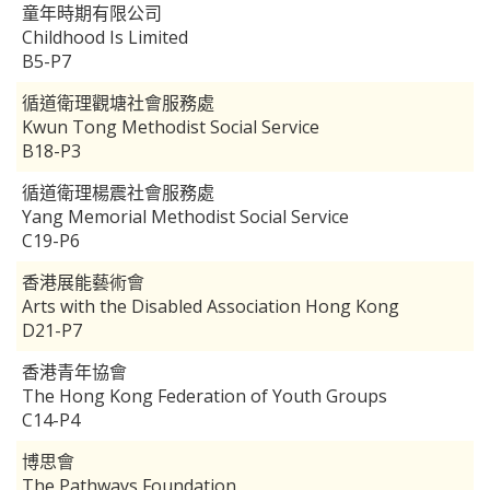
童年時期有限公司
Childhood Is Limited
B5-P7
循道衛理觀塘社會服務處
Kwun Tong Methodist Social Service
B18-P3
循道衛理楊震社會服務處
Yang Memorial Methodist Social Service
C19-P6
香港展能藝術會
Arts with the Disabled Association Hong Kong
D21-P7
香港青年協會
The Hong Kong Federation of Youth Groups
C14-P4
博思會
The Pathways Foundation