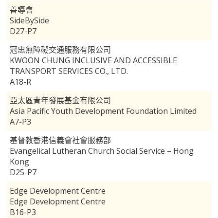
善導會
SideBySide
D27-P7
冠忠無障礙交通服務有限公司
KWOON CHUNG INCLUSIVE AND ACCESSIBLE
TRANSPORT SERVICES CO., LTD.
A18-R
亞太區青年發展基金有限公司
Asia Pacific Youth Development Foundation Limited
A7-P3
基督教香港信義會社會服務部
Evangelical Lutheran Church Social Service – Hong
Kong
D25-P7
Edge Development Centre
Edge Development Centre
B16-P3