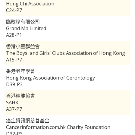
Hong Chi Association
C24-P7
臨敢珍有限公司
Grand Ma Limited
A28-P1
香港小童群益會
The Boys' and Girls' Clubs Association of Hong Kong
A15-P7
香港老年學會
Hong Kong Association of Gerontology
D39-P3
香港耀能協會
SAHK
A37-P7
癌症資訊網慈善基金
Cancerinformation.com.hk Charity Foundation
D32-P3