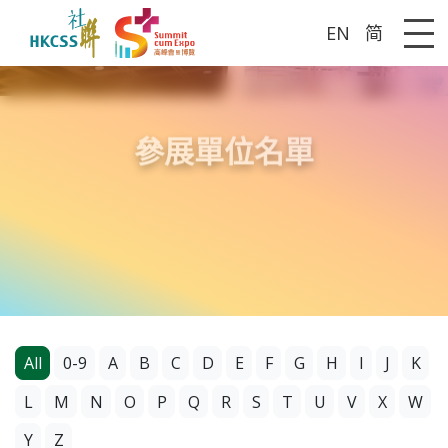
EN
简
Me
參展單位名單
All
0-9
A
B
C
D
E
F
G
H
I
J
K
L
M
N
O
P
Q
R
S
T
U
V
X
W
Y
Z