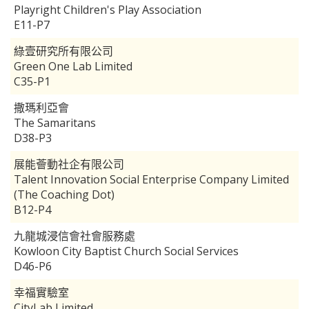
Playright Children's Play Association
E11-P7
綠壹研究所有限公司
Green One Lab Limited
C35-P1
撒瑪利亞會
The Samaritans
D38-P3
展能薈動社企有限公司
Talent Innovation Social Enterprise Company Limited
(The Coaching Dot)
B12-P4
九龍城浸信會社會服務處
Kowloon City Baptist Church Social Services
D46-P6
幸福實驗室
CityLab Limited