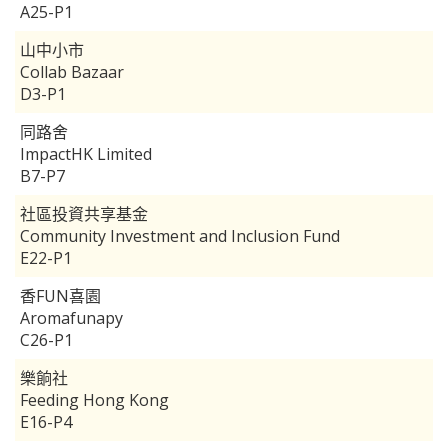
A25-P1
山中小市
Collab Bazaar
D3-P1
同路舍
ImpactHK Limited
B7-P7
社區投資共享基金
Community Investment and Inclusion Fund
E22-P1
香FUN喜園
Aromafunapy
C26-P1
樂餉社
Feeding Hong Kong
E16-P4