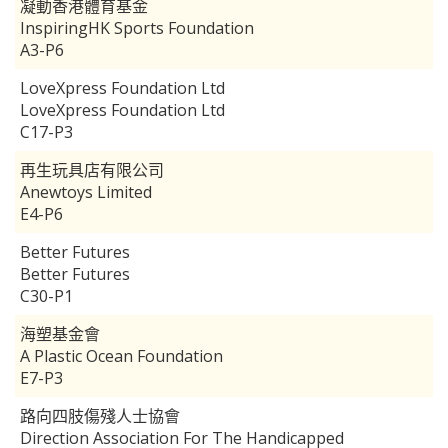
凝動香港體育基金
InspiringHK Sports Foundation
A3-P6
LoveXpress Foundation Ltd
LoveXpress Foundation Ltd
C17-P3
再生玩具店有限公司
Anewtoys Limited
E4-P6
Better Futures
Better Futures
C30-P1
海塑基金會
A Plastic Ocean Foundation
E7-P3
路向四肢傷殘人士協會
Direction Association For The Handicapped