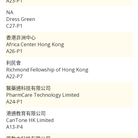
A23-P1
NA
Dress Green
C27-P1
香港非洲中心
Africa Center Hong Kong
A26-P1
利民會
Richmond Fellowship of Hong Kong
A22-P7
醫藥通科技有限公司
PharmCare Technology Limited
A24-P1
港通教育有限公司
CanTone HK Limited
A13-P4