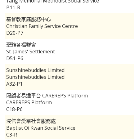
Yang Memorial Methodist Social Service
B11-R
基督教家庭服務中心
Christian Family Service Centre
D20-P7
聖雅各福群會
St. James' Settlement
D51-P6
Sunshinebuddies Limited
Sunshinebuddies Limited
A32-P1
照顧者易達平台 CAREREPS Platform
CAREREPS Platform
C18-P6
浸信會愛羣社會服務處
Baptist Oi Kwan Social Service
C3-R