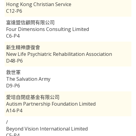
Hong Kong Christian Service
C12-P6
富達盟信顧問有限公司
Four Dimensions Consulting Limited
C6-P4
新生精神康復會
New Life Psychiatric Rehabilitation Association
D48-P6
救世軍
The Salvation Army
D9-P6
愛培自閉症基金有限公司
Autism Partnership Foundation Limited
A14-P4
/
Beyond Vision International Limited
C5-P4