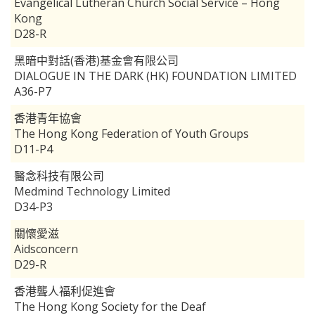
Evangelical Lutheran Church Social Service – Hong
Kong
D28-R
黑暗中對話(香港)基金會有限公司
DIALOGUE IN THE DARK (HK) FOUNDATION LIMITED
A36-P7
香港青年協會
The Hong Kong Federation of Youth Groups
D11-P4
醫念科技有限公司
Medmind Technology Limited
D34-P3
關懷愛滋
Aidsconcern
D29-R
香港聾人福利促進會
The Hong Kong Society for the Deaf