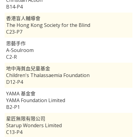
Christian Action
B14-P4
香港盲人輔導會
The Hong Kong Society for the Blind
C23-P7
思藝手作
A-Soulroom
C2-R
地中海貧血兒童基金
Children's Thalassaemia Foundation
D12-P4
YAMA 基金會
YAMA Foundation Limited
B2-P1
星匠無限有限公司
Starup Wonders Limited
C13-P4