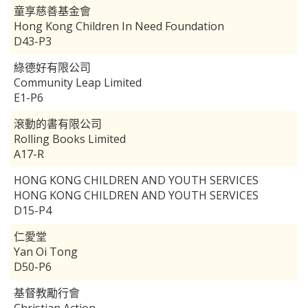
童享慈善基金會
Hong Kong Children In Need Foundation
D43-P3
綠德好有限公司
Community Leap Limited
E1-P6
滾動的書有限公司
Rolling Books Limited
A17-R
HONG KONG CHILDREN AND YOUTH SERVICES
HONG KONG CHILDREN AND YOUTH SERVICES
D15-P4
仁愛堂
Yan Oi Tong
D50-P6
基督教勵行會