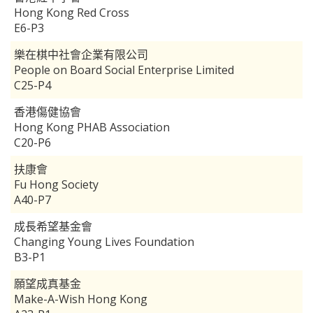
Hong Kong Red Cross
E6-P3
樂在棋中社會企業有限公司
People on Board Social Enterprise Limited
C25-P4
香港傷健協會
Hong Kong PHAB Association
C20-P6
扶康會
Fu Hong Society
A40-P7
成長希望基金會
Changing Young Lives Foundation
B3-P1
願望成真基金
Make-A-Wish Hong Kong