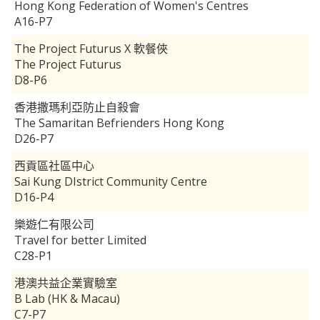
Hong Kong Federation of Women's Centres
A16-P7
The Project Futurus X 軟餐俠
The Project Futurus
D8-P6
香港撒瑪利亞防止自殺會
The Samaritan Befrienders Hong Kong
D26-P7
西貢區社區中心
Sai Kung DIstrict Community Centre
D16-P4
樂遊仁有限公司
Travel for better Limited
C28-P1
港澳共益企業實驗室
B Lab (HK & Macau)
C7-P7