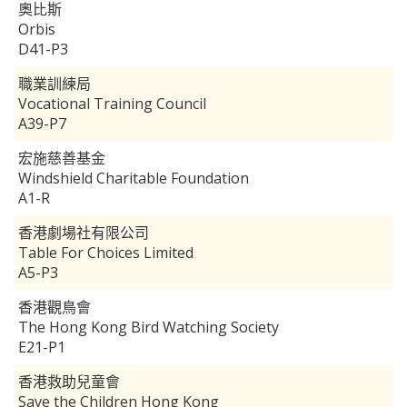
奧比斯
Orbis
D41-P3
職業訓練局
Vocational Training Council
A39-P7
宏施慈善基金
Windshield Charitable Foundation
A1-R
香港劇場社有限公司
Table For Choices Limited
A5-P3
香港觀鳥會
The Hong Kong Bird Watching Society
E21-P1
香港救助兒童會
Save the Children Hong Kong