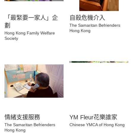
「最緊要一家人」企
自殺危機介入
劃
The Samaritan Befrienders
Hong Kong
Hong Kong Family Welfare
Society
情緒支援服務
YM Fleur花樂誰家
The Samaritan Befrienders
Chinese YMCA of Hong Kong
Hong Kong