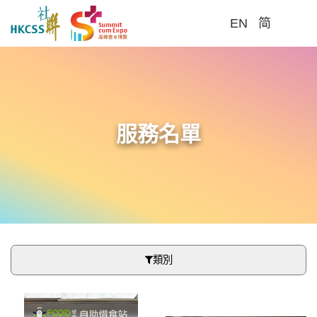
EN
简
Me
服務名單
類別