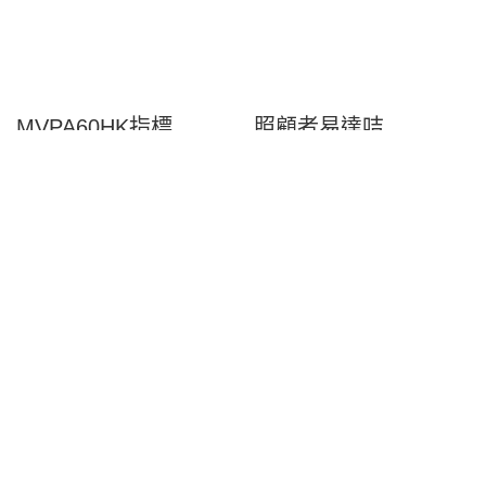
MVPA60HK指標
照顧者易達咭
InspiringHK Sports Foundation
CAREREPS Platform
企業合作
友里空間 – 社區共享
空間先導計劃
Make-A-Wish Hong Kong