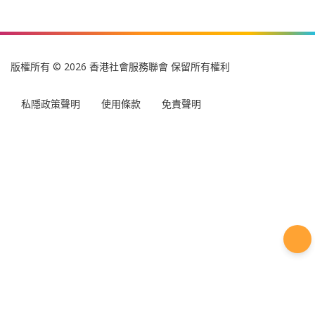
SDG 17 促進目標實現的夥伴關係
參展單位資料:
循道愛華村服務中心社會福利部
C22-P7
查詢:
查看所有服務
除使用條款外，
免責聲明
亦適用於本網頁內產品和服務資訊
的使用。
版權所有 © 2026 香港社會服務聯會 保留所有權利