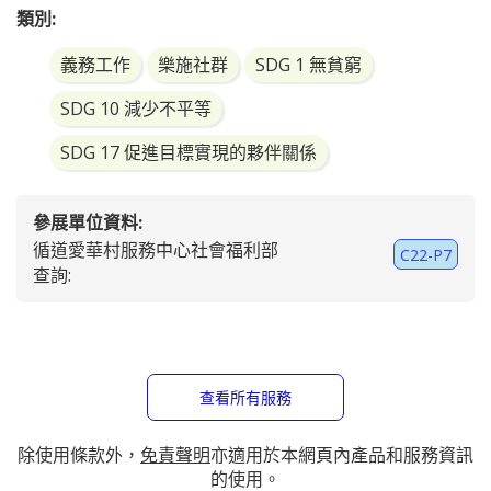
https://www.mevcc.org.hk/
服務影片:
https://www.mevcc.org.hk/
內容:
「媽媽，我想有張桌子做功課呀！」

缺乏生活及學習空間正正是劏房住戶們共同面對的困境。
為填補服務缺口，本機構在筲箕灣及西灣河推行「友里空
間 – 社區共享空間先導計劃」。透過善用教會閒置地方，
為劏房住戶提供額外的生活空間，並讓他們與鄰舍和社區
連結，服務包括：社區書房、社區廚房、遊戲閣、舒服休
類別:
義務工作
樂施社群
SDG 1 無貧窮
SDG 10 減少不平等