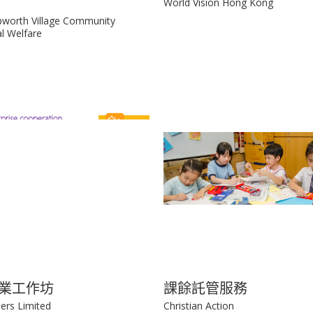
World Vision Hong Kong
pworth Village Community
al Welfare
業工作坊
課餘託管服務
ers Limited
Christian Action