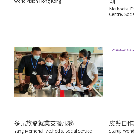
劃
World Vision Hong Kong
Methodist E
Centre, Soci
多元族裔就業支援服務
皮藝自作
Yang Memorial Methodist Social Service
Starup Wond