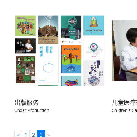
出版服务
儿童医疗
Under Production
Children's C
Previous
Next
«
1
2
3
»