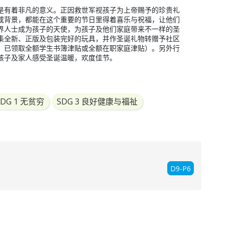
是有着非凡的意义。正因救世军视孩子为上帝赐予的珍贵礼
或背景，都能在这个重要的节日里得着喜乐与祝福，让他们
界人士成为孩子的天使，为孩子及他们家庭带来不一样的圣
集全新、正版及包装完好的玩具，并作圣诞礼物转赠予社区
、已领取全额学生书簿津贴或全额在职家庭津贴）。另外行
孩子及家人感受圣诞温暖，欢度佳节。
SDG 1 无贫穷
SDG 3 良好健康与福祉
D9-P6