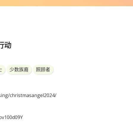
行动
士
少数族裔
照顾者
ising/christmasangel2024/
9bv100d09Y