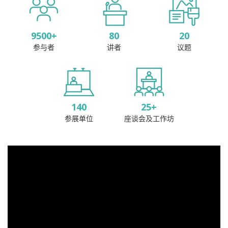
9500
+
80
20
参与者
讲者
议题
140
25
+
参展单位
座谈会及工作坊