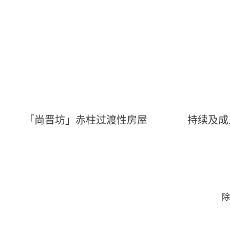
「尚晋坊」赤柱过渡性房屋
持续及成
除