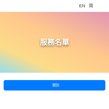
EN
简
Me
服務名單
類別