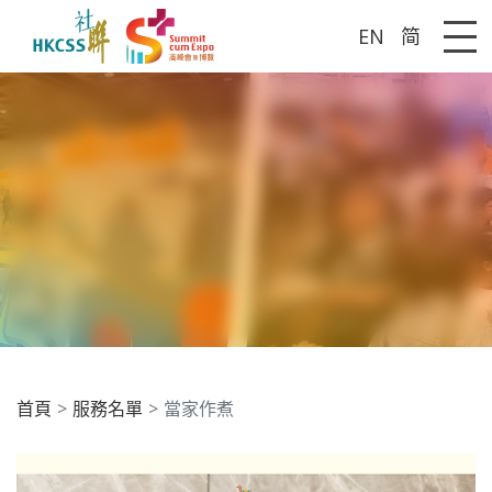
EN
简
Me
首頁
服務名單
當家作煮