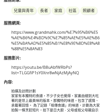
服務對象:
兒童與青年
長者
家庭
社區
照顧者
服務網頁:
https://www.grandmahk.com/%E7%95%B6%E5
%AE%B6%E4%BD%9C%E7%85%AE%E5%AE%B6
%E5%BA%AD%E5%85%B1%E8%9E%8D%E8%A8
%88%E5%8A%83
服務影片:
https://youtu.be/B8uAbfWRbPs?
list=TLGGfiP1sY0Xnr8wNjAzMjAyNQ
內容:
拍攝及訪問計劃

家家有本獨特的食譜，不少子女也覺得，家裏由細到大吃
著的是世上最美味的版本。那獨特的味道，包含了感情、
承載著回憶。 為了記錄「祖傳食譜」的味道，計劃為大家
拍製一條烹飪短片，拍下是日大廚 - 父母或祖父母親自示