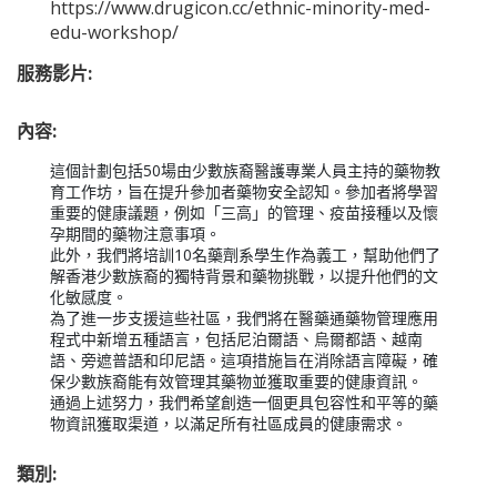
https://www.drugicon.cc/ethnic-minority-med-
edu-workshop/
服務影片:
內容:
這個計劃包括50場由少數族裔醫護專業人員主持的藥物教
育工作坊，旨在提升參加者藥物安全認知。參加者將學習
重要的健康議題，例如「三高」的管理、疫苗接種以及懷
孕期間的藥物注意事項。

此外，我們將培訓10名藥劑系學生作為義工，幫助他們了
解香港少數族裔的獨特背景和藥物挑戰，以提升他們的文
化敏感度。

為了進一步支援這些社區，我們將在醫藥通藥物管理應用
程式中新增五種語言，包括尼泊爾語、烏爾都語、越南
語、旁遮普語和印尼語。這項措施旨在消除語言障礙，確
保少數族裔能有效管理其藥物並獲取重要的健康資訊。

通過上述努力，我們希望創造一個更具包容性和平等的藥
類別: