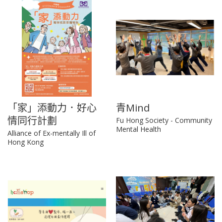
「家」添動力．好心
青Mind
情同行計劃
Fu Hong Society - Community
Mental Health
Alliance of Ex-mentally Ill of
Hong Kong