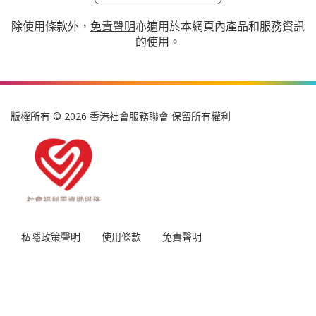
環保.延續: 與商界及社區人士合作回收布料, 培訓義工製作
觸感布藝品, 提昇公眾對認知障礙症的關注及可持續發展意
識。 

連繫愛: 根據長者喜好及背景等元素, 或由家人提供舊衣物, 
製作獨一無二的布藝品, 讓長者使用滿有安全感、熟悉感的
布藝品, 舒緩認知障礙症長者的情緒不適。 

觸感刺激: 透過拉鏈、鈕扣和鞋帶等不同功能的組件, 及觸
摸不同布藝質感, 刺激並訓練認知障礙症長者的手部肌肉和
協調能力。 
類別:
義務工作
伙伴合作
SDG 3 良好健康與福祉
SDG 11 可持續城市和社區