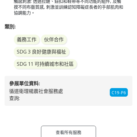
Yang Up! 連繫愛「觸福」布藝品
服務對象:
長者
照顧者
服務網頁:
服務影片:
內容:
資源回收 + 升級改造 = 新意義 + 連繫愛  
