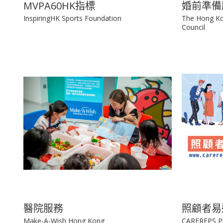
MVPA60HK指標
婚前準備
InspiringHK Sports Foundation
The Hong Ko
Council
醫院服務
照顧者易
Make-A-Wish Hong Kong
CAREREPS P