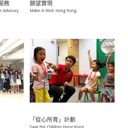
服務
願望實現
e Advisory
Make-A-Wish Hong Kong
「從心所育」計劃
Save the Children Hong Kong