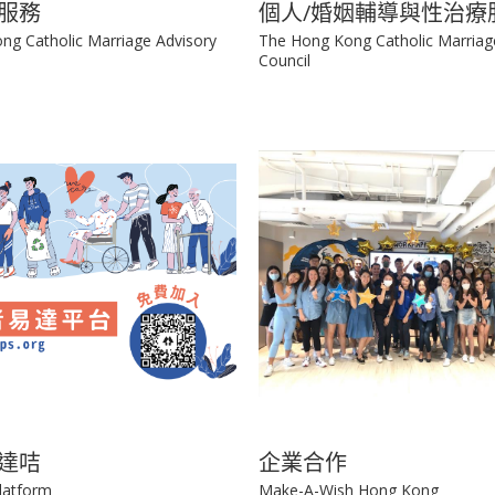
服務
個人/婚姻輔導與性治療
ng Catholic Marriage Advisory
The Hong Kong Catholic Marriag
Council
達咭
企業合作
latform
Make-A-Wish Hong Kong