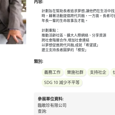
內容:
計劃旨在幫助長者追求夢想,讓他們在生活中
時，藉著活動提倡跨代共融，一方面，長者可
年長一輩的生命故事及才能。

計劃重點：

推動活齡社區、擴大人際網絡、分享資源

跨社會階層合作,增加社會連結

以夢想促進跨代共融,成就「希望感」

建立支持長者圓夢的「模型」
類別:
義務工作
樂施社群
支持社企
SDG 10 減少不平等
參展單位資料:
臨敢珍有限公司
查詢: