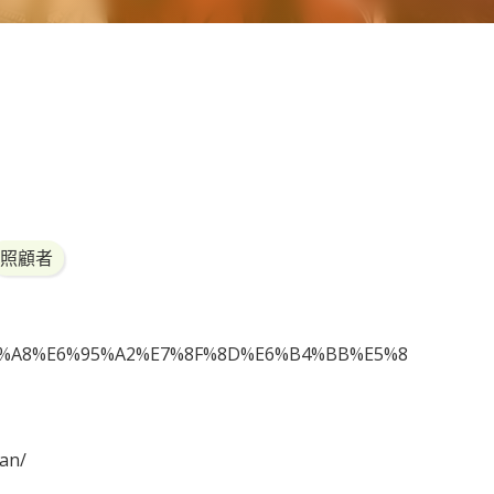
照顧者
%87%A8%E6%95%A2%E7%8F%8D%E6%B4%BB%E5%8
an/