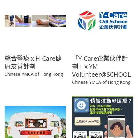
綜合醫療 x H-Care健
「Y-Care企業伙伴計
康友善計劃
劃」x YM
Volunteer@SCHOOL
Chinese YMCA of Hong Kong
Chinese YMCA of Hong Kong