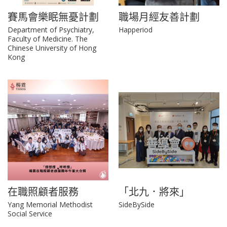
賽馬會樂眠無憂計劃
職場月經友善計劃
Department of Psychiatry,
Happeriod
Faculty of Medicine. The
Chinese University of Hong
Kong
在職照顧者服務
「北九．將來」
Yang Memorial Methodist
SideBySide
Social Service