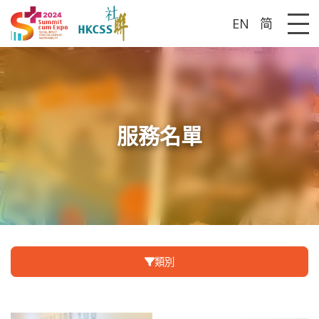
EN
简
Me
服務名單
類別