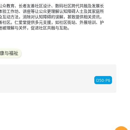
公众教育、长者友善社区设计、数码社区跨代共融及发展长
体验工作坊、讲座等让公众更理解认知障碍人士及其家庭所
及互动方法，消除对认知障碍的误解，甚致提供相关资讯，
善社区。仁爱堂提供多元支援，如社区街站、外展培训、护
地被理解与关怀，促进社区共融与互助。
好健康与福祉
D50-P6