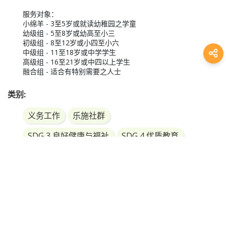
服务对象：

小绵羊 - 3至5岁或就读幼稚园之学童

幼级组 - 5至8岁或幼高至小三

初级组 - 8至12岁或小四至小六

中级组 - 11至18岁或中学学生

高级组 - 16至21岁或中四以上学生

融合组 - 适合有特别需要之人士
类别:
义务工作
乐施社群
SDG 3 良好健康与福祉
SDG 4 优质教育
参展单位资料:
香港基督少年军
E8-P3
查询: