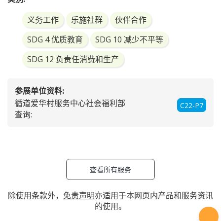
https://www.mevcc.org.hk/
服务影片:
https://www.mevcc.org.hk/
内容:
计划目的是装备华裔及非华裔青年的知识、技能、价值观
和态度，帮助他们于现在和将来能够自主地处理个人财
务。计划邀请各行业的义工通过各种形式与青年分享专业
知识和经验，如真人图书馆、价值观之旅、工作体验、企
业家计划和理财大使计划等活动，旨在创造一个具支持性
和教育性环境，使青年成为负责任的财务管理者。
类别:
义务工作
乐施社群
伙伴合作
SDG 4 优质教育
SDG 10 减少不平等
SDG 12 负责任消费和生产