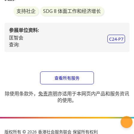
作的花艺、烘焙、陶瓷及手工皂产品，以及包装、洗衣及
佈置场地等服务。在节日期间，hc:Eshop 还会推出不同节
日产品，供顾客送礼之用。顾客购物后，可选择邮递或到
分佈在香港、九龙及新界的6个自携点取货。顾客的支持不
但为学员提供训练及工作机会更为他们的工作能力带来认
同。
类别:
支持社企
SDG 8 体面工作和经济增长
参展单位资料:
匡智会
C24-P7
查询:
查看所有服务