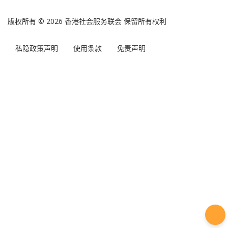
参展单位资料:
香港世界宣明会
B15-P4
查询:
查看所有服务
除使用条款外，
免责声明
亦适用于本网页内产品和服务资讯
的使用。
版权所有 © 2026 香港社会服务联会 保留所有权利