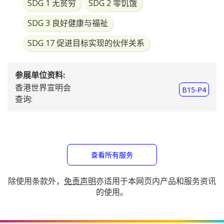
https://www.worldvision.org.hk/en/our-
work/local-ministry#health
服务影片:
内容:
宣明会透过派送食物包向本地基层家庭分享不同种类的营
养食物，同时传递有关营养与健康的讯息，让他们有机会
选择和接触更多种类的食物。
类别:
义务工作
乐施社群
伙伴合作
SDG 1 无贫穷
SDG 2 零饥饿
SDG 3 良好健康与福祉
SDG 17 促进目标实现的伙伴关系