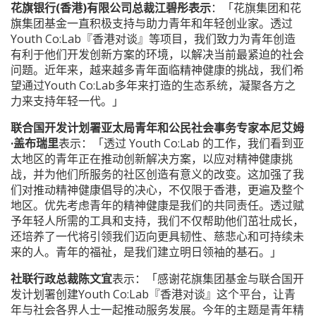
花旗银行(香港)有限公司总裁江碧彤表示
：「花旗集团和花
旗集团基金一直积极支持与助力青年和年轻创业家。透过
Youth Co:Lab『香港对谈』等项目，我们致力为青年创造
有利于他们开发创新方案的环境，以解决当前最紧迫的社会
问题。近年来，越来越多青年面临精神健康的挑战，我们希
望通过Youth Co:Lab多年来打造的生态系统，凝聚各方之
力来支持年轻一代。」
联合国开发计划署亚太局青年和公民社会事务专家本尼艾姆
·
盖布瑞里
表示：「透过 Youth Co:Lab 的工作，我们看到亚
太地区的青年正在推动创新解决方案，以应对精神健康挑
战，并为他们所服务的社区创造有意义的改变。这加强了我
们对推动精神健康倡导的决心，不仅限于香港，更遍及整个
地区。优先考虑青年的精神健康是我们的共同责任。透过赋
予年轻人所需的工具和支持，我们不仅帮助他们茁壮成长，
还培养了一代将引领我们迈向更具韧性、慈悲心和可持续未
来的人。青年的福祉，是我们建立明日领袖的基石。」
社联行政总裁陈文宜
表示：「感谢花旗集团基金与联合国开
发计划署创建Youth Co:Lab『香港对谈』这个平台，让青
年与社会各界人士一起推动服务发展。今年的主题是青年精