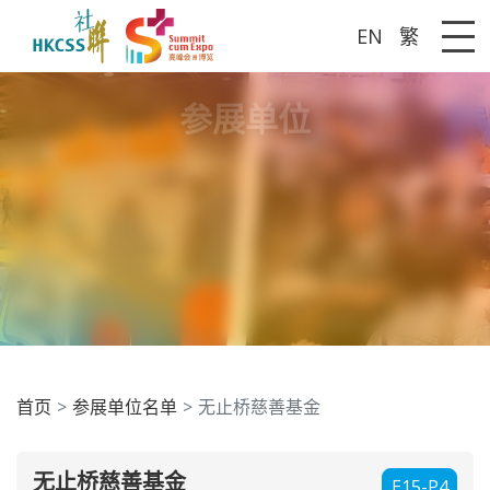
EN
繁
Me
参展单位
首页
参展单位名单
无止桥慈善基金
无止桥慈善基金
E15-P4