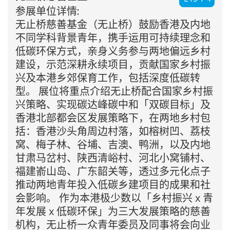
参展单位详情:
无止桥慈善基金（无止桥）鼓励香港及内地
不同学科背景青年，携手运用可持续理念和
低碳环保方式，亲身义务参与两地偏远乡村
建设，示范深耕永续项目，贡献国家乡村振
兴及本港乡郊保育工作，包括深度低碳转
型。 展位将重点介绍无止桥配合国家乡村振
兴策略、实现碳达峰碳中和「双碳目标」及
香港北部都会区发展策略下，在两地乡村包
括：香港沙头角周边村落，如榕树凹、荔枝
窝、梅子林、谷埔、吉澳、鸭洲，以及内地
甘肃马岔村、陕西清峪村、河北小窝铺村、
福建嵛山岛、广东韶关等，透过多元化点子
推动两地青年投入低碳乡建项目的成果和社
会影响。 作为本港极少数以「乡村振兴 x 青
年发展 x 低碳环保」为三大发展策略的慈善
机构，无止桥一众青年委员及同事将会向业