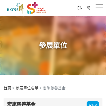
EN
简
Me
參展單位
首頁
參展單位名單
宏施慈善基金
宏施慈善基金
A1-R