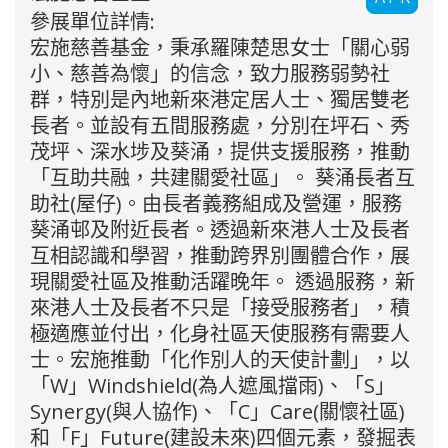
參展單位詳情:
宏施慈善基金，秉承羅陳楚思女士「關心弱
小、慈善為懷」的信念，致力服務弱勢社
群，特別是內地新來港定居人士、獨居雙老
長者。並設有五間服務處，分別在坪石、秀
茂坪、深水埗及葵涌，提供支援服務，推動
「互助共融，共建關愛社區」。 葵涌長者互
助社(屋仔)。由長者義務組成及營運，服務
葵涌邨及附近長者。透過新來港人士及長者
互相認識和學習，推動跨界別團體合作，展
現關愛社區及推動活躍晚年。 透過服務，新
來港人士及長者不只是「接受服務者」，積
極適應並付出，化身社區天使服務有需要人
士。宏施推動「化作別人的天使計劃」，以
「W」Windshield(為人遮風擋雨)、「S」
Synergy(與人協作)、「C」Care(關懷社區)
和「F」Future(建設未來)四個元素，發掘表