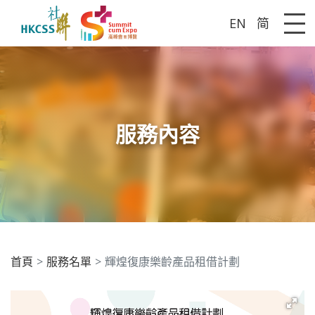
EN
简
Me
服務內容
首頁
服務名單
輝煌復康樂齡產品租借計劃