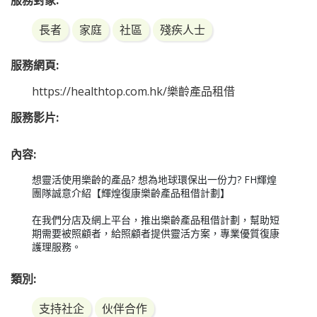
服務對象:
長者
家庭
社區
殘疾人士
服務網頁:
https://healthtop.com.hk/樂齡產品租借
服務影片:
內容:
想靈活使用樂齡的產品? 想為地球環保出一份力? FH輝煌
團隊誠意介紹【輝煌復康樂齡產品租借計劃】

在我們分店及網上平台，推出樂齡產品租借計劃，幫助短
期需要被照顧者，給照顧者提供靈活方案，專業優質復康
護理服務。
類別:
支持社企
伙伴合作