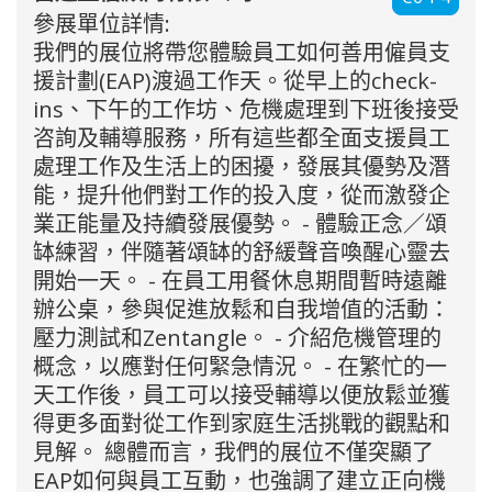
參展單位詳情:
我們的展位將帶您體驗員工如何善用僱員支
援計劃(EAP)渡過工作天。從早上的check-
ins、下午的工作坊、危機處理到下班後接受
咨詢及輔導服務，所有這些都全面支援員工
處理工作及生活上的困擾，發展其優勢及潛
能，提升他們對工作的投入度，從而激發企
業正能量及持續發展優勢。 - 體驗正念／頌
缽練習，伴隨著頌缽的舒緩聲音喚醒心靈去
開始一天。 - 在員工用餐休息期間暫時遠離
辦公桌，參與促進放鬆和自我增值的活動：
壓力測試和Zentangle。 - 介紹危機管理的
概念，以應對任何緊急情況。 - 在繁忙的一
天工作後，員工可以接受輔導以便放鬆並獲
得更多面對從工作到家庭生活挑戰的觀點和
見解。 總體而言，我們的展位不僅突顯了
EAP如何與員工互動，也強調了建立正向機